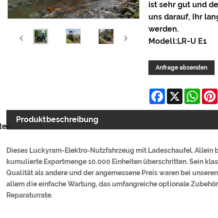
ist sehr gut und d
uns darauf, Ihr lan
werden.
Modell:LR-U E1
Anfrage absenden
Facebook
X
Wha
Produktbeschreibung
ter
Dieses Luckyram-Elektro-Nutzfahrzeug mit Ladeschaufel. Allein 
kumulierte Exportmenge 10.000 Einheiten überschritten. Sein kla
Qualität als andere und der angemessene Preis waren bei unseren
allem die einfache Wartung, das umfangreiche optionale Zubehör
Reparaturrate.