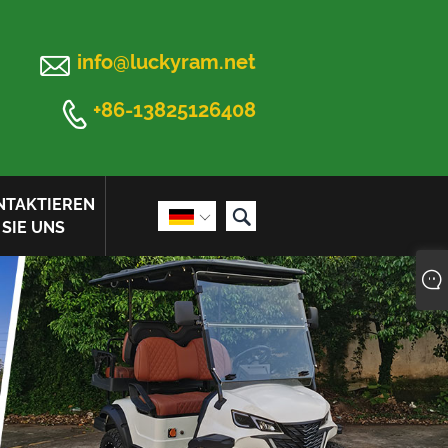

info@luckyram.net

+86-13825126408
NTAKTIEREN


SIE UNS