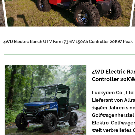
>
4WD Electric Ranch UTV Farm 73,6V 150Ah Controller 20KW Peak
4WD Electric Ra
Controller 20K
Luckyram Co., Ltd.
Lieferant von Allr
1990er Jahren sind
Golfwagenherstell
Elektro-Golfwagen 
weit verbreitetes 