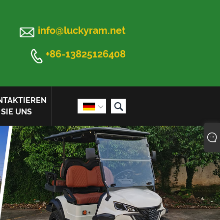

info@luckyram.net

+86-13825126408
NTAKTIEREN


SIE UNS