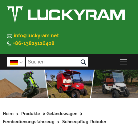

info@luckyram.net
+86-13825126408


Sic

>
>
Heim
>
Produkte
Geländewagen
Fernbedienungsfahrzeug
>
Schneepflug-Roboter