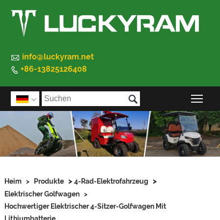

info@luckyram.net
+86-13825126408


Sic

>
>
Heim
>
Produkte
4-Rad-Elektrofahrzeug
Elektrischer Golfwagen
>
Hochwertiger Elektrischer 4-Sitzer-Golfwagen Mit
Lithiumbatterie