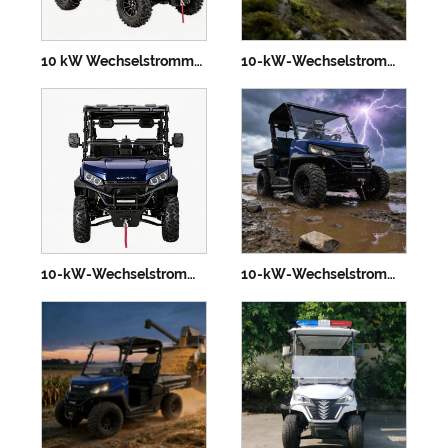
10 kW Wechselstrommotor, Allradantrieb, robustes UTV, 73,6 V, 670 kg, elektrisches Hubbett
10-kW-Wechselstrommotor, Allradantrieb, UTV, 73,6 V, 150 Ah, 670 kg Belastung, 400 mm Wattiefe
10-kW-Wechselstrommotor, Allradantrieb, UTV, 73,6 V, 400 mm, Reichweite 80–100 km
10-kW-Wechselstrommotor, elektrischer UTV-Allradantrieb, 150-Ah-Batterie, 350-kg-Ladefläche