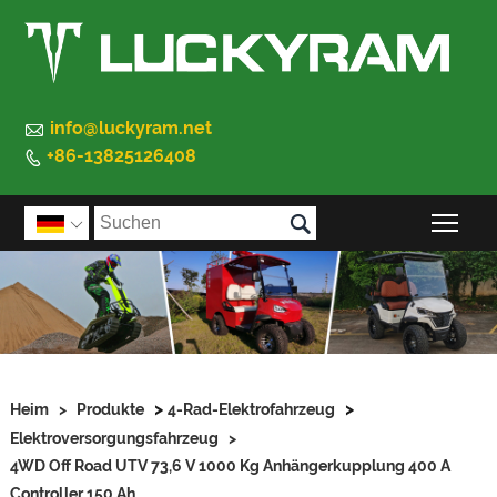

info@luckyram.net
+86-13825126408


Sic

>
>
Heim
>
Produkte
4-Rad-Elektrofahrzeug
Elektroversorgungsfahrzeug
>
4WD Off Road UTV 73,6 V 1000 Kg Anhängerkupplung 400 A
Controller 150 Ah