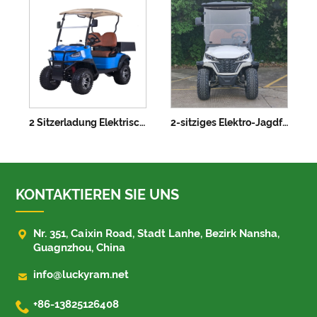
2 Sitzerladung Elektrische Jagdfahrzeug mit Lithiumbatterie H1
2-sitziges Elektro-Jagdfahrzeug
KONTAKTIEREN SIE UNS

Nr. 351, Caixin Road, Stadt Lanhe, Bezirk Nansha,
Guagnzhou, China

info@luckyram.net

+86-13825126408