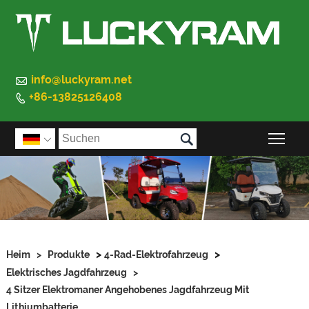

info@luckyram.net
+86-13825126408


Sic

>
>
Heim
>
Produkte
4-Rad-Elektrofahrzeug
Elektrisches Jagdfahrzeug
>
4 Sitzer Elektromaner Angehobenes Jagdfahrzeug Mit
Lithiumbatterie