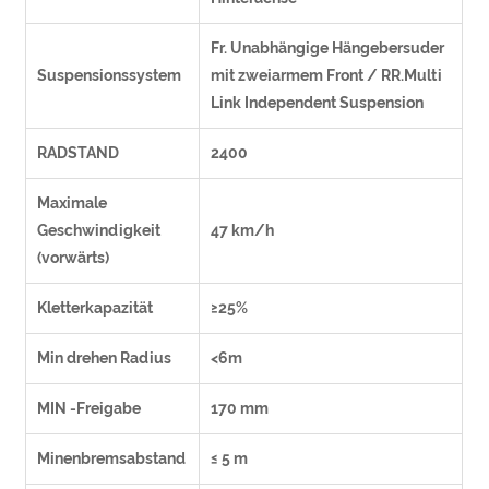
Fr. Unabhängige Hängebersuder
Suspensionssystem
mit zweiarmem Front / RR.Multi
Link Independent Suspension
RADSTAND
2400
Maximale
Geschwindigkeit
47 km/h
(vorwärts)
Kletterkapazität
≥25%
Min drehen Radius
<6m
MIN -Freigabe
170 mm
Minenbremsabstand
≤ 5 m