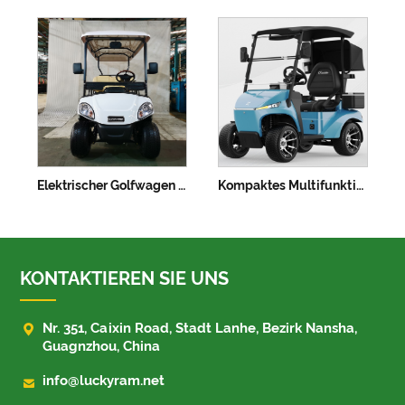
Elektrischer Golfwagen mit 4+2 Sitzplätzen
Kompaktes Multifunktionsfahrzeug mit 48-V-Lithiumbatterie und Straßenzulassung – einsitziger elektrischer Golfwagen
KONTAKTIEREN SIE UNS

Nr. 351, Caixin Road, Stadt Lanhe, Bezirk Nansha,
Guagnzhou, China

info@luckyram.net