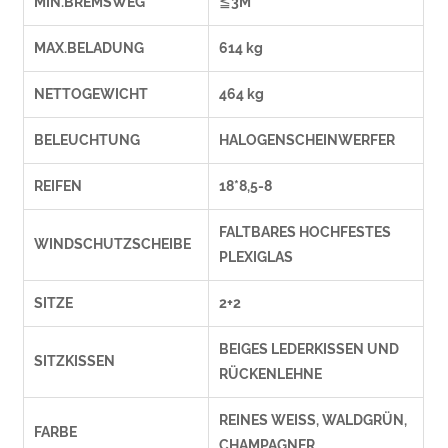
MIN.BREMSWEG
≦3M
MAX.BELADUNG
614 kg
NETTOGEWICHT
464 kg
BELEUCHTUNG
HALOGENSCHEINWERFER
REIFEN
18*8,5-8
FALTBARES HOCHFESTES
WINDSCHUTZSCHEIBE
PLEXIGLAS
SITZE
2+2
BEIGES LEDERKISSEN UND
SITZKISSEN
RÜCKENLEHNE
REINES WEISS, WALDGRÜN,
FARBE
CHAMPAGNER